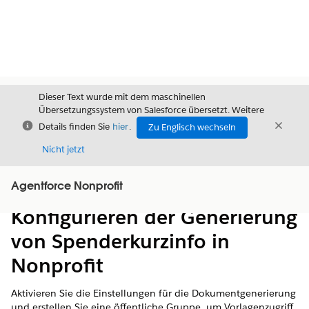
Dieser Text wurde mit dem maschinellen
Übersetzungssystem von Salesforce übersetzt. Weitere
Schließen
Schli
Details finden Sie
hier
.
Zu Englisch wechseln
Schließ
Nicht jetzt
Agentforce Nonprofit
Inhalt
Inhalt anzeigen
Konfigurieren der Generierung
von Spenderkurzinfo in
Nonprofit
Aktivieren Sie die Einstellungen für die Dokumentgenerierung
und erstellen Sie eine öffentliche Gruppe, um Vorlagenzugriff