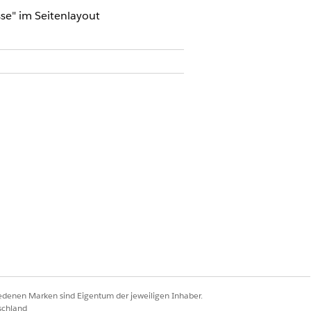
se" im Seitenlayout
n Cloud
htigungssatzgruppe
atz "Vollständiger Zugriff auf
iedenen Marken sind Eigentum der jeweiligen Inhaber.
schland
ack erstellt und werden daher nicht