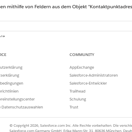
en mithilfe von Feldern aus dem Objekt "Kontaktpunktadres
nce
prise
,
Performance
,
Unlimited
und
Developer
mit Educatio
RCE
COMMUNITY
limited
und
Developer
Edition mit Nonprofit Cloud
utzerklärung
AppExchange
RECHTIGUNGEN
tserklärung
Salesforce-Administratoren
unt-Seitenlayouts:
bedingungen
Salesforce-Entwickler
Fundraising_Admin-Berec
richtlinien
Trailhead
ODER
reinstellungscenter
Schulung
Geänderter Berechtigungss
e Datenschutzauswahlen
Trust
Education Cloud"
© Copyright 2026, Salesforce.com Inc. Alle Rechte vorbehalten. Die versch
Salesforce.com Germany GmbH, Erika-Mann-Str. 31, 80636 München, Deut
nts wurden nicht für die Verwendung mit dem Nonprofit Success P