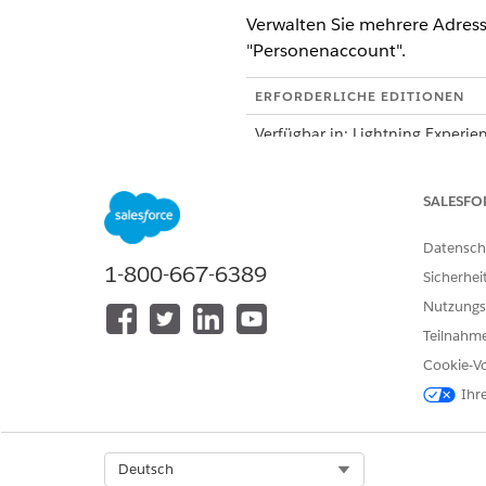
Verwalten Sie mehrere Adress
"Personenaccount".
ERFORDERLICHE EDITIONEN
Verfügbar in: Lightning Experie
Verfügbar in: Editionen
Enter
SALESFO
Verfügbarkeit:
Enterprise
,
Un
Datensch
ERFORDERLICHE BENUTZERBE
1-800-667-6389
Sicherhei
Aktualisieren des Personenacco
Nutzungs
Teilnahme
Cookie-Vo
Ihr
Select Org
Deutsch
Personenaccou
HINWEIS