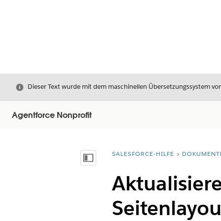
Schließen
Dieser Text wurde mit dem maschinellen Übersetzungssystem von S
Agentforce Nonprofit
SALESFORCE-HILFE
DOKUMENT
Sie befinden sich hier:
Inhalt anzeigen
Aktualisier
Seitenlayou