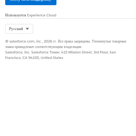
В поле «Базовый URL-адрес исходного кода
доступа»
введите
задающую страницу или целевой URL-адрес.
Используется
Experience Cloud
Щелкните "
Сохранить URL-адрес
".
Select Org
Русский
© salesforce.com, inc., 2026 гг. Все права защищены. Упомянутые товарные
ЭТА СТАТЬЯ РЕШИЛА ВАШУ ПРОБЛЕМУ?
знаки принадлежат соответствующим владельцам.
Оставьте свой отзыв, чтобы мы могли стать лучше!
Salesforce, Inc. Salesforce Tower, 415 Mission Street, 3rd Floor, San
Francisco, CA 94105, United States
Да
Нет