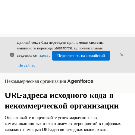
Данный текст был переведен при помощи системы
машинного перевода Salesforce. Дополнительные
Закрыть
Закры
сведения см.
здесь
.
Переключить на английский
Закрыт
Не сейчас
Некоммерческая организация Agentforce
Содержание
Показать содержание
URL-адреса исходного кода в
некоммерческой организации
Отслеживайте и оценивайте успех маркетинговых,
коммуникационных и охватываемых мероприятий в цифровых
каналах с помощью URL-адресов исходных кодов охвата.