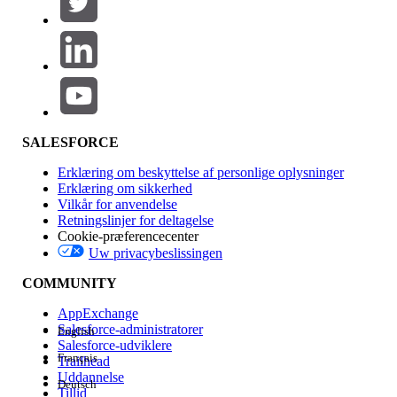
Produktområde
Funktionspåvirkning
SALESFORCE
Erklæring om beskyttelse af personlige oplysninger
Erklæring om sikkerhed
Vilkår for anvendelse
Retningslinjer for deltagelse
Cookie-præferencecenter
Uw privacybeslissingen
Version
COMMUNITY
AppExchange
Salesforce-administratorer
English
Salesforce-udviklere
Français
Trailhead
Experience
Uddannelse
Deutsch
Tillid