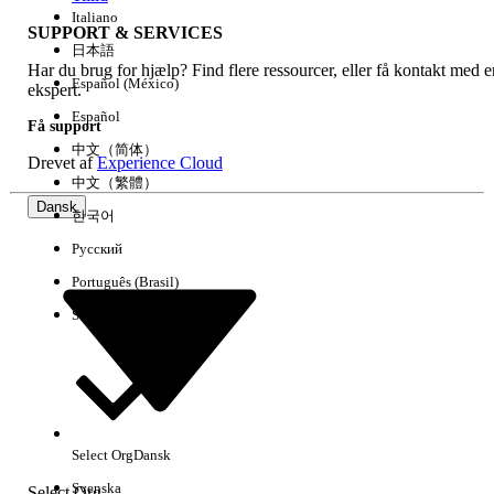
Italiano
SUPPORT & SERVICES
日本語
Har du brug for hjælp? Find flere ressourcer, eller få kontakt med e
Ryd alle
Udført
Español (México)
ekspert.
Español
Få support
中文（简体）
Drevet af
Experience Cloud
中文（繁體）
Dansk
한국어
Русский
Português (Brasil)
Suomi
Ingen resultater
Her er nogle søgetips
Select Org
Dansk
Kontroller stavemåden for dine søgeord.
Svenska
Select Org