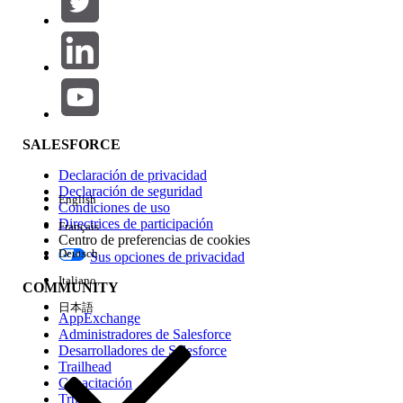
Agregar
Área de productos
Repercusión de función
SALESFORCE
Declaración de privacidad
Declaración de seguridad
English
Condiciones de uso
Directrices de participación
Français
Centro de preferencias de cookies
Deutsch
Sus opciones de privacidad
Edición
Italiano
COMMUNITY
日本語
AppExchange
Administradores de Salesforce
Desarrolladores de Salesforce
Trailhead
Experiencia
Capacitación
Trust