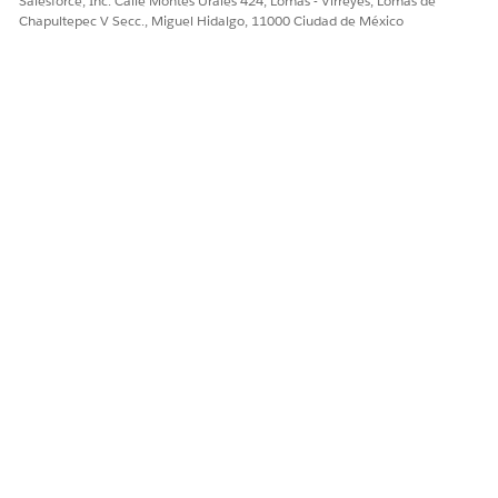
Salesforce, Inc. Calle Montes Urales 424, Lomas - Virreyes, Lomas de
Chapultepec V Secc., Miguel Hidalgo, 11000 Ciudad de México