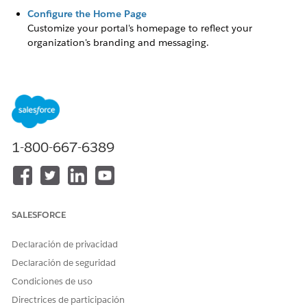
Configure the Home Page
Customize your portal's homepage to reflect your
organization's branding and messaging.
GM Configure the Registration and Login Pages
Set up the registration and login pages that your users see
when they access the grants portal.
Configure Portal for External Reviews
Prepare Salesforce and your grants portal for external
1-800-667-6389
reviewers.
GM Publish the Portal
When your grants portal is ready, publish it to make it
publicly available.
SALESFORCE
Declaración de privacidad
¿RESOLVIÓ ESTE ARTÍCULO SU PROBLEMA?
Declaración de seguridad
¡Háganos saber cómo podemos mejorar!
Condiciones de uso
Directrices de participación
Sí
No