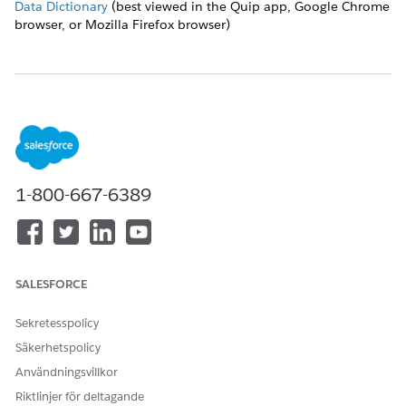
Data Dictionary
(best viewed in the Quip app, Google Chrome
browser, or Mozilla Firefox browser)
LÖSTE DENNA ARTIKEL DITT PROBLEM?
Berätta för oss vad vi kan förbättra!
Ja
Nej
1-800-667-6389
SALESFORCE
Sekretesspolicy
Säkerhetspolicy
Användningsvillkor
Riktlinjer för deltagande