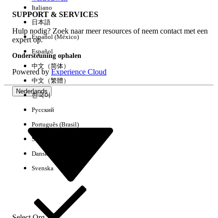
Italiano
SUPPORT & SERVICES
日本語
Hulp nodig? Zoek naar meer resources of neem contact met een
Alles wissen
Gereed
Español (México)
expert op.
Español
Ondersteuning ophalen
中文（简体）
Powered by
Experience Cloud
中文（繁體）
Nederlands
한국어
Русский
Português (Brasil)
Suomi
Dansk
Svenska
Geen resultaten
Hier zijn enkele zoektips
Controleer de spelling van uw trefwoorden.
Select Org