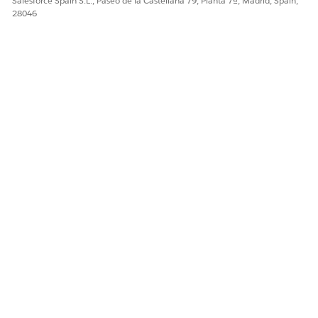
Salesforce Spain S.L., Paseo de la Castellana 79, Planta 7ª, Madrid, Spain,
28046