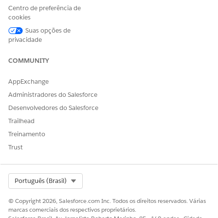
Centro de preferência de
ESTE ARTIGO RESOLVEU SEU PROBLEMA?
cookies
Diga-nos para podermos melhorar!
Suas opções de
Sim
Não
privacidade
COMMUNITY
AppExchange
Administradores do Salesforce
Desenvolvedores do Salesforce
Trailhead
Treinamento
Trust
Select Org
Português (Brasil)
© Copyright 2026, Salesforce.com Inc. Todos os direitos reservados. Várias
marcas comerciais dos respectivos proprietários.