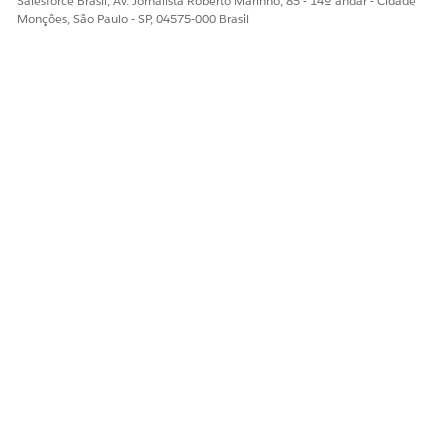
Salesforce Brasil, Av. Jornalista Roberto Marinho, 85 - 14º andar - Cidade
Monções, São Paulo - SP, 04575-000 Brasil