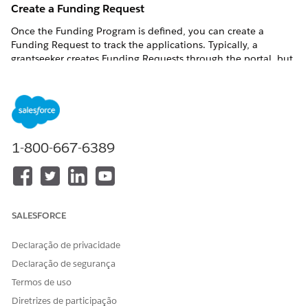
Create a Funding Request
Once the Funding Program is defined, you can create a
Funding Request to track the applications.
Typically, a
grantseeker creates Funding Requests through the portal, but
administrators can also create them.
From the App Launcher (
), find and select
Funding
Requests
.
Click
New
.
1-800-667-6389
Enter a Funding Request Name. For example,
STEPS to
.
Leadership
Optionally, configure additional details.
Click
Save
SALESFORCE
Watch the Nonprofit Salesforce How-To Series video about
Declaração de privacidade
Outbound Funds Create a Funding Program and a Funding
Request
.
Declaração de segurança
Termos de uso
Diretrizes de participação