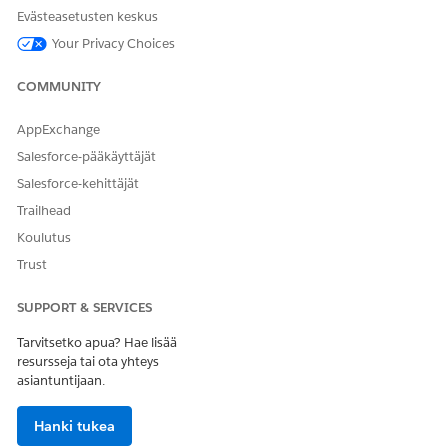
Evästeasetusten keskus
Your Privacy Choices
COMMUNITY
AppExchange
Salesforce-pääkäyttäjät
RATKAISIKO TÄMÄ ARTIKKELI ONGELMASI?
Salesforce-kehittäjät
Anna palautetta, jotta voimme kehittyä!
Trailhead
Koulutus
Kyllä
Ei
Trust
SUPPORT & SERVICES
Tarvitsetko apua? Hae lisää
resursseja tai ota yhteys
asiantuntijaan.
Hanki tukea