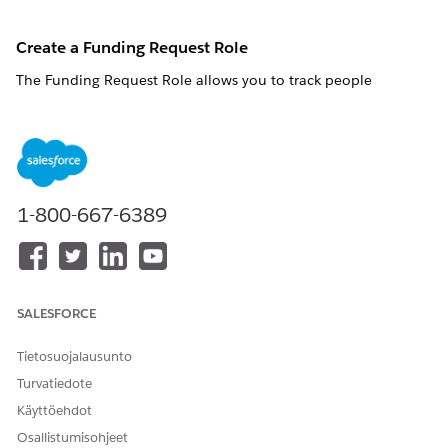
Create a Funding Request Role
The Funding Request Role allows you to track people
associated with a Funding Request.
For example, you can
create Funding Request Roles for multiple individuals at a
grantseeking organization.
While viewing a Funding Request, click
Create Funding
Request Role
.
1-800-667-6389
Search for or create a Contact.
Select the Status. For example,
Current
for active Contacts,
SALESFORCE
or
Former
for inactive Contacts.
Tietosuojalausunto
Select a Role.
Turvatiedote
Click
Save
.
Käyttöehdot
Osallistumisohjeet