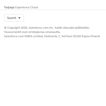
Tarjoaja
Experience Cloud
Select Org
Suomi
© Copyright 2026, Salesforce.com Inc. Kaikki oikeudet pidätetään.
Tavaramerkit ovat omistajiensa omaisuutta.
Salesforce.com EMEA Limited, Keilaranta 1, 3rd floor 02150 Espoo Finland