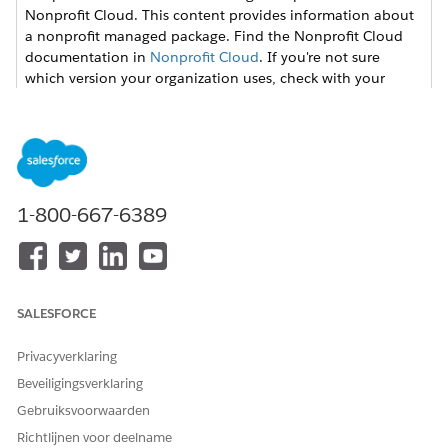
Nonprofit Cloud. This content provides information about
a nonprofit managed package. Find the Nonprofit Cloud
documentation in
Nonprofit Cloud
. If you're not sure
which version your organization uses, check with your
Salesforce admin.
Keep Up with Grants Management and Salesforce
Releases
Stay informed about Salesforce.org product updates and
1-800-667-6389
release schedule.
Grants Management and Translation
Learn how Grants Management is localized and how to
manage translations.
SALESFORCE
Privacyverklaring
Beveiligingsverklaring
HEEFT DIT ARTIKEL UW PROBLEEM OPGELOST?
Gebruiksvoorwaarden
Laat ons weten wat we kunnen doen om te verbeteren!
Richtlijnen voor deelname