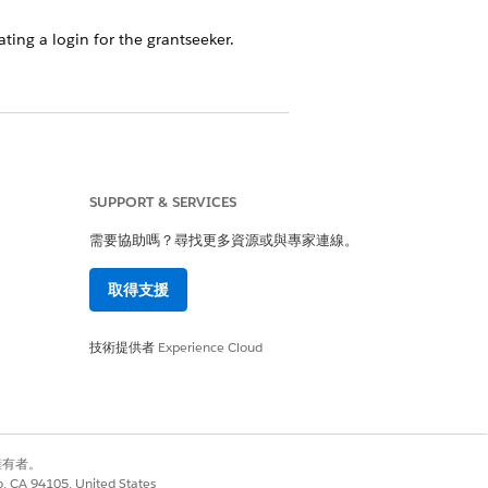
ing a login for the grantseeker.
是
否
SUPPORT & SERVICES
需要協助嗎？尋找更多資源或與專家連線。
取得支援
技術提供者
Experience Cloud
別擁有者。
co, CA 94105, United States