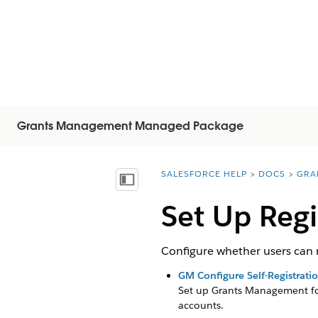
Grants Management Managed Package
SALESFORCE HELP
DOCS
GRA
You are here:
顯示目錄
Set Up Regi
Configure whether users can re
GM Configure Self-Registrati
Set up Grants Management for s
accounts.