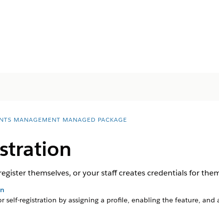
NTS MANAGEMENT MANAGED PACKAGE
stration
gister themselves, or your staff creates credentials for the
on
elf-registration by assigning a profile, enabling the feature, and a