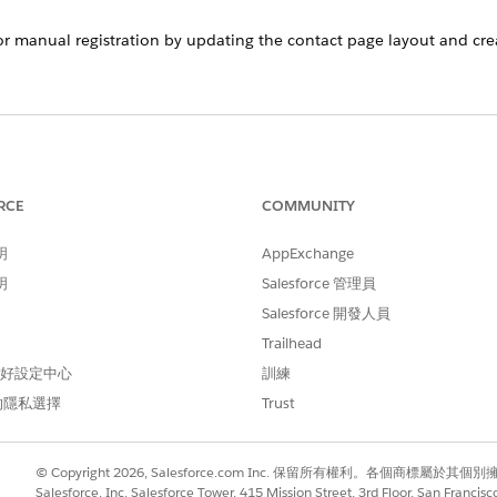
 manual registration by updating the contact page layout and creat
RCE
COMMUNITY
明
AppExchange
明
Salesforce 管理員
Salesforce 開發人員
Trailhead
 偏好設定中心
訓練
的隱私選擇
Trust
© Copyright 2026, Salesforce.com Inc. 保留所有權利。各個商標屬於其個
Salesforce, Inc. Salesforce Tower, 415 Mission Street, 3rd Floor, San Francis