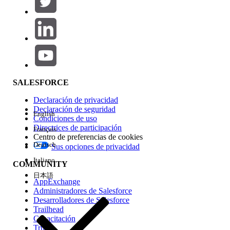
Agregar
Área de productos
Repercusión de función
SALESFORCE
Declaración de privacidad
Declaración de seguridad
English
Condiciones de uso
Directrices de participación
Français
Centro de preferencias de cookies
Deutsch
Sus opciones de privacidad
Edición
Italiano
COMMUNITY
日本語
AppExchange
Administradores de Salesforce
Desarrolladores de Salesforce
Trailhead
Experiencia
Capacitación
Trust