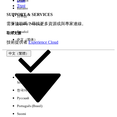
訓練
Deutsch
Trust
Italiano
SUPPORT & SERVICES
日本語
全部清除
完成
需要協助嗎？尋找更多資源或與專家連線。
Español (México)
Español
取得支援
中文（简体）
技術提供者
Experience Cloud
中文（繁體）
Select Org
中文（繁體）
한국어
Русский
沒有結果
Português (Brasil)
以下是搜尋小祕訣
Suomi