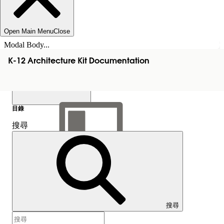
Open Main Menu
Close
Modal Body...
K-12 Architecture Kit Documentation
目錄
搜尋
顯示目錄
目錄
搜尋