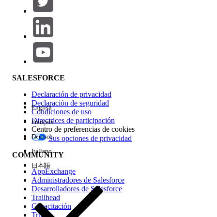
Agregar
Área de productos
Repercusión de función
SALESFORCE
Declaración de privacidad
Declaración de seguridad
English
Condiciones de uso
Directrices de participación
Français
Centro de preferencias de cookies
Deutsch
Sus opciones de privacidad
Edición
Italiano
COMMUNITY
日本語
AppExchange
Administradores de Salesforce
Desarrolladores de Salesforce
Trailhead
Experiencia
Capacitación
Trust