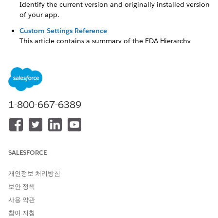
Identify the current version and originally installed version
of your app.
Custom Settings Reference
This article contains a summary of the EDA Hierarchy
Settings in Custom Settings.
K-12 Architecture Kit Feature Telemetry
Learn how Salesforce collects feature telemetry data to
understand the level of usage and adoption of various
features.
1-800-667-6389
Settings Health Check
Identify configuration errors in EDA Settings and related
settings.
Uninstall K-12 Architecture Kit
SALESFORCE
Follow these steps to uninstall your app.
개인정보 처리방침
보안 정책
사용 약관
이 기사를 통해 문제를 해결했습니까?
참여 지침