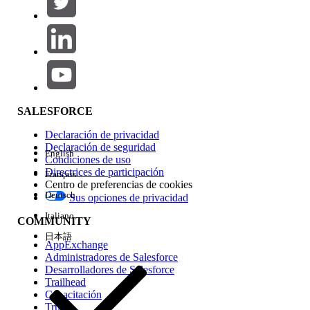
Agregar
Área de productos
Repercusión de función
SALESFORCE
Declaración de privacidad
Declaración de seguridad
English
Condiciones de uso
Directrices de participación
Français
Centro de preferencias de cookies
Deutsch
Sus opciones de privacidad
Edición
Italiano
COMMUNITY
日本語
AppExchange
Administradores de Salesforce
Desarrolladores de Salesforce
Trailhead
Experiencia
Capacitación
Trust