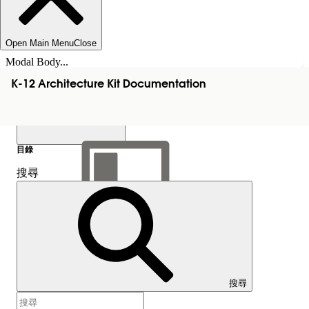
Open Main Menu
Close
Modal Body...
K-12 Architecture Kit Documentation
目錄
搜尋
顯示目錄
目錄
搜尋