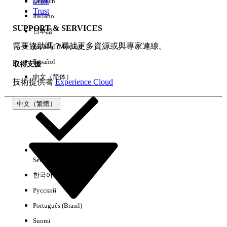
訓練
Deutsch
Trust
Italiano
SUPPORT & SERVICES
日本語
全部清除
完成
需要協助嗎？尋找更多資源或與專家連線。
Español (México)
Español
取得支援
中文（简体）
技術提供者
Experience Cloud
中文（繁體）
Select Org
中文（繁體）
한국어
Русский
沒有結果
Português (Brasil)
以下是搜尋小祕訣
Suomi