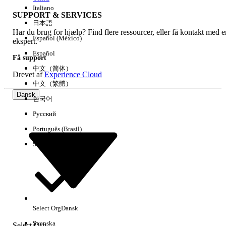
Italiano
SUPPORT & SERVICES
日本語
Har du brug for hjælp? Find flere ressourcer, eller få kontakt med e
Ryd alle
Udført
Español (México)
ekspert.
Español
Få support
中文（简体）
Drevet af
Experience Cloud
中文（繁體）
Dansk
한국어
Русский
Português (Brasil)
Suomi
Ingen resultater
Her er nogle søgetips
Select Org
Dansk
Kontroller stavemåden for dine søgeord.
Svenska
Select Org