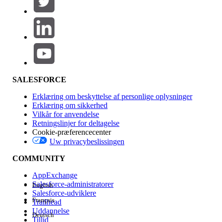
Produktområde
Funktionspåvirkning
SALESFORCE
Erklæring om beskyttelse af personlige oplysninger
Erklæring om sikkerhed
Vilkår for anvendelse
Retningslinjer for deltagelse
Cookie-præferencecenter
Uw privacybeslissingen
Version
COMMUNITY
AppExchange
Salesforce-administratorer
English
Salesforce-udviklere
Français
Trailhead
Experience
Uddannelse
Deutsch
Tillid