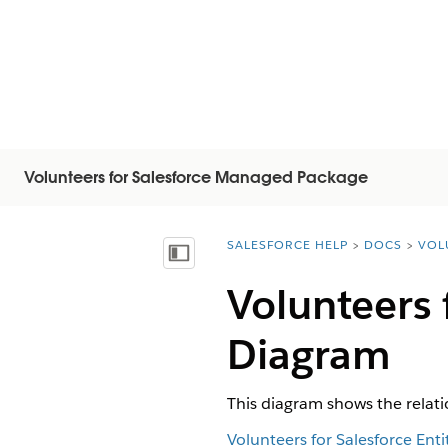
Volunteers for Salesforce Managed Package
SALESFORCE HELP
DOCS
VOL
You are here:
목차 표시
Volunteers 
Diagram
This diagram shows the relat
Volunteers for Salesforce Ent