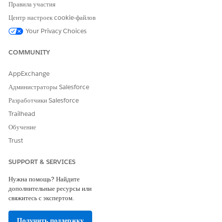
Правила участия
Чтобы стандарт квалификации стал подтвержденной
компетенцией, выберите «
Компетенция
».
Центр настроек cookie-файлов
Чтобы сделать стандарт квалификации экзаменом, выберите
Your Privacy Choices
«
Экзамен
».
COMMUNITY
Сопоставление добровольцев использует только компетенции, а
не экзамены. Если экзамен или компетенция отсутствует,
создайте их.
AppExchange
Если применимо, введите уровень квалификации, выберите
Администраторы Salesforce
уровень квалификации и введите описание квалификации.
Разработчики Salesforce
Чтобы соотнести добровольцев с должностью или должностью,
Trailhead
задайте уровень квалификации как для квалификации
должности, так и для квалификации должности. Чтобы помочь
Обучение
с сопоставлением, целые числа уровня квалификации можно
Trust
соотнести с динамическими значениями уровня владения,
например, «Начальный», «Промежуточный», «Эксперт» или со
SUPPORT & SERVICES
значениями, например, «Желаемый», «Предпочтительный» или
«Обязательный».
Нужна помощь? Найдите
Сохраните выполненную работу.
дополнительные ресурсы или
свяжитесь с экспертом.
Квалификация позиции находится на странице «Квалификация
должности». Salesforce автоматически назначает буквенно-
Получить поддержку