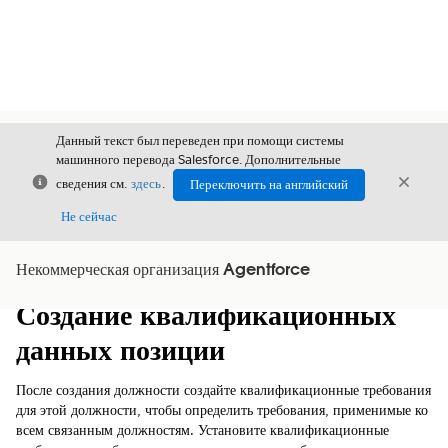
Данный текст был переведен при помощи системы
машинного перевода Salesforce. Дополнительные
Закрыть
Закры
сведения см.
здесь
.
Переключить на английский
Закрыт
Не сейчас
Некоммерческая организация Agentforce
Содержание
Показать содержание
Создание квалификационных
данных позиции
После создания должности создайте квалификационные требования
для этой должности, чтобы определить требования, применимые ко
всем связанным должностям. Установите квалификационные