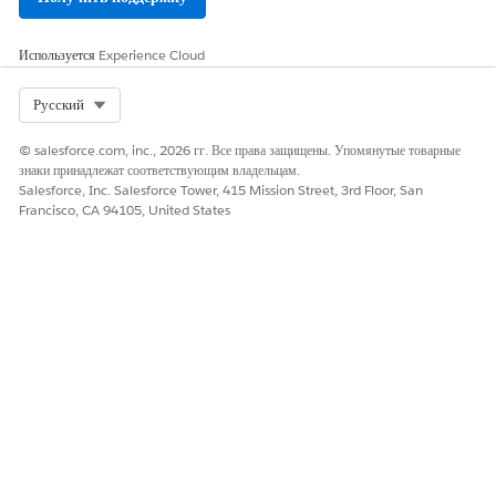
цифровое имя новой квалификации.
СМ. ТАКЖЕ:
Используется
Experience Cloud
Создание позиций
Создание квалификации должности
Select Org
Русский
© salesforce.com, inc., 2026 гг. Все права защищены. Упомянутые товарные
знаки принадлежат соответствующим владельцам.
Salesforce, Inc. Salesforce Tower, 415 Mission Street, 3rd Floor, San
ЭТА СТАТЬЯ РЕШИЛА ВАШУ ПРОБЛЕМУ?
Francisco, CA 94105, United States
Оставьте свой отзыв, чтобы мы могли стать лучше!
Да
Нет