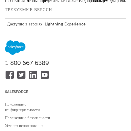
требования, чтобы определить, кто является добровольцем для роли.
ТРЕБУЕМЫЕ ВЕРСИИ
Доступно в версиях: Lightning Experience
Доступно в версиях: Версии
Enterprise
Edition,
Unlimited
Edition и
Developer
Edition, в которых включено управление
волонтерами.
ТРЕБУЕМЫЕ ПОЛНОМОЧИЯ ПОЛЬЗОВАТЕЛЯ
1-800-667-6389
Для создания
Набор полномочий
квалификационных данных
«Управление данными
позиции:
добровольцев»
На странице «Квалификация расположения» нажмите
SALESFORCE
«
Создать»
.
Откроется окно «Квалификация новой позиции».
Положение о
Выберите позицию для данной квалификации или
создайте
конфиденциальности
новую
.
Положение о безопасности
В справочной записи квалификации выберите «
Компетенция
»
Условия использования
или «
Экзамен
».