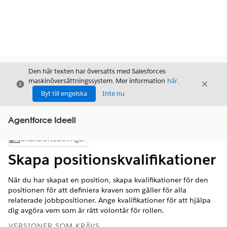
Den här texten har översatts med Salesforces
maskinöversättningssystem. Mer information
här
.
Stäng
Stäng
Stäng
Byt till engelska
Inte nu
Agentforce Ideell
Innehållsförteckningar
Visa innehållsförteckning
Skapa positionskvalifikationer
När du har skapat en position, skapa kvalifikationer för den
positionen för att definiera kraven som gäller för alla
relaterade jobbpositioner. Ange kvalifikationer för att hjälpa
dig avgöra vem som är rätt volontär för rollen.
VERSIONER SOM KRÄVS