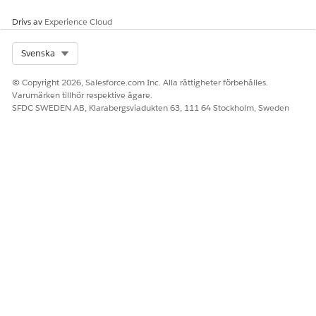
Drivs av
Experience Cloud
LÖSTE DENNA ARTIKEL DITT PROBLEM?
Select Org
Svenska
Berätta för oss vad vi kan förbättra!
© Copyright 2026, Salesforce.com Inc. Alla rättigheter förbehålles.
Ja
Nej
Varumärken tillhör respektive ägare.
SFDC SWEDEN AB, Klarabergsviadukten 63, 111 64 Stockholm, Sweden