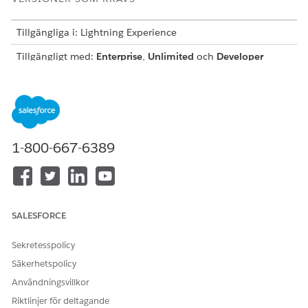
Tillgängliga i: Lightning Experience
Tillgängligt med:
Enterprise
,
Unlimited
och
Developer
Editions där Volontärhantering har aktiverats.
ANVÄNDARBEHÖRIGHETER SOM KRÄVS
Skapa
Behörighetsuppsättningen
positionskvalifikationer:
Hantera volontärdata
1-800-667-6389
På sidan Positionera kvalifikationer, klicka på
Ny
.
Fönstret Ny befattningskvalificering öppnas.
Välj den position som denna kvalificering gäller eller
skapa
en ny
.
SALESFORCE
För referensposten för kvalifikationer, välj antingen
Kompetens
eller
Examination
.
Sekretesspolicy
För att göra kvalificeringsstandarden till en
Säkerhetspolicy
demonstrerad kompetens, välj
Kompetens
.
För att göra kvalificeringsstandarden till en examen,
Användningsvillkor
välj
Examination
.
Riktlinjer för deltagande