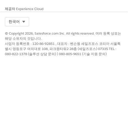
권한 집합을 할당합니다.
제공자
Experience Cloud
사용자에게
Data 360
사용자 권한 집합을 할당합니다.
Salesforce 조직을
Data 360
에 연결하려면
조직 연결
을 클릭합
Select Org
한국어
니다.
Salesforce 조직이 표준 연결 표에 연결됨으로 표시됩니다. 다
© Copyright 2026, Salesforce.com Inc. All rights reserved. 여러 등록 상표는
른 데이터를 연결하려면 표준 데이터 번들 테이블에서 연결할
해당 소유자의 것입니다.
사업자 등록번호 : 120-86-92851 , 대표자 : 벤슨웡 세일즈포스 코리아 서울특
번들의 행에서
설치
를 선택합니다.
별시 영등포구 여의대로 108, 파크원타워2 28층 (세일즈포스) 07335 TEL :
Marketing Cloud 또는 Commerce Cloud에 데이터가 저장되
080-822-1378 (솔루션 상담 문의) | 080-805-9651 (기술 지원 문의)
거나 Snowflake, Amazon S3 또는 Google Cloud Storage와
같은 타사 소스에 데이터가 저장된 경우
연결기 지침
을 클릭하
여 도움말을 열어 데이터에 대한 연결을 만듭니다.
설정
Data 360
체크리스트를 완료하려면
Data Cloud로 이동
을 클릭합니다.
자원봉사자 관리
인텔리전스 설정 페이지로 돌아가십시오.
Data 360 사용자 액세스 구성
통합 사용자에게
자원봉사자 관리
개체 및 필드에 대한 쓰기 액세스
권한을 제공합니다.
자원봉사자 관리
인텔리전스 설정 페이지에서
Data 360
사용