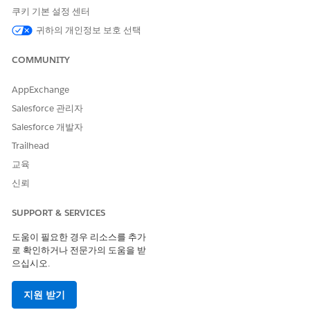
성하고,
Data 360
자산을 생성하고 매핑하고,
자원봉사자 관리
를
쿠키 기본 설정 센터
위해
Data 360
데이터를 수집합니다.
귀하의 개인정보 보호 선택
유도 설정 찾기
COMMUNITY
시작하기 전에 다음 전제 조건을 충족하십시오.
AppExchange
현재 사용자가 시스템 관리자입니다.
Salesforce 관리자
Salesforce 조직에
자원봉사자 관리
가 활성화되어 있습니다.
Salesforce 조직을 위해
Data 360
을 구매합니다.
Salesforce 개발자
Trailhead
데이터 번들의 안내 설정으로 이동합니다.
교육
설정에서 빠른 찾기 상자에
입력한 다음,
자원봉
인텔리전스를
신뢰
사자 관리
인텔리전스를 선택합니다.
고지 사항을 수락합니다.
설정 단계를 진행할 때 페이지를 새로 고쳐 완료된 단계를 확인
SUPPORT & SERVICES
합니다. 완료된 단계는 녹색 확인 표시로 표시됩니다.
도움이 필요한 경우 리소스를 추가
로 확인하거나 전문가의 도움을 받
Data 360 설정
으십시오.
사용자 권한을 할당하여 자신 및 다른 사용자에게 Data Cloud
기능 및 데이터에 대한 액세스 권한을 부여합니다.
지원 받기
자신(관리 사용자) 및 다른 관리자에게
Data 360
Architect