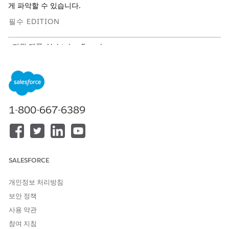
게 파악할 수 있습니다.
필수 EDITION
지원 제품: Lightning Experience
지원 제품: 자원봉사 관리가 활성화된 Enterprise, Unlimited,
Developer Edition.
필요한 사용자 권한
1-800-667-6389
자원봉사자 관리 사용:
자원봉사자 데이터 관리 권한
집합
데이터를
Data 360
에 연결하
Data 360
Architect 권한 집합
려면 다음과 같이 하십시오.
SALESFORCE
다음 단계에 따라 자원봉사자 관리 데이터를
Data 360
에 연결합니
개인정보 처리방침
다.
보안 정책
데이터 번들 설정
사용 약관
참여 지침
자원봉사자 관리
데이터 번들 안내 설정을 사용하여
Data 360
을 구