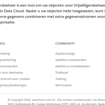
rsbeheer is een tool om uw objecten voor Vrijwilligersbeheer
 Data Cloud. Nadat u uw objecten hebt toegewezen, kunt u
orce-gegevens combineren met extra gegevensstromen voor e
nisatie.
ience
RCE
COMMUNITY
limited en Developer Edition waarin Vrijwilligersbeheer is ingescha
rklaring
AppExchange
gsverklaring
Salesforce-beheerders
VEREISTE GEBRUIKERSMACHTIGINGEN
voorwaarden
Salesforce-ontwikkelaars
Machtigingenset Vrijwillige
en voor deelname
Trailhead
ta 360
:
Machtigingenset
Data 36
centrum voor cookies
Training
privacybeslissingen
Vertrouwen
vens voor Vrijwilligersbeheer te verbinden met
Data 360
.
© Copyright 2026, salesforce.com inc. Alle rechten voorbehouden. De dive
SFDC Netherlands BV, Gustav Mahlerlaan 2970, 1081 LA, Amsterdam, Nede