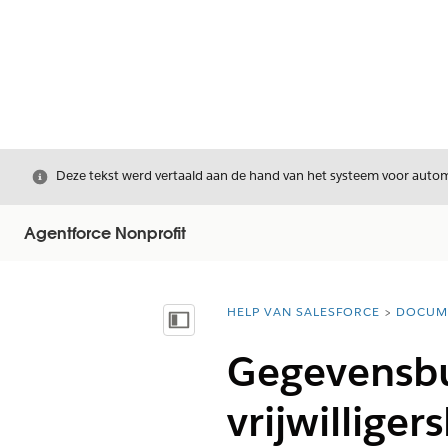
Sluiten
Deze tekst werd vertaald aan de hand van het systeem voor automa
Agentforce Nonprofit
HELP VAN SALESFORCE
DOCUM
U bent hier:
Inhoudsopgave weergeven
Gegevensbu
vrijwillige