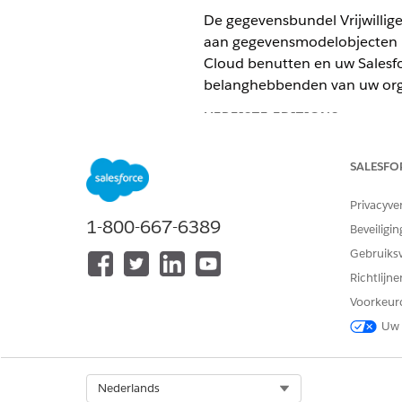
De gegevensbundel Vrijwillige
aan gegevensmodelobjecten in
Cloud benutten en uw Salesf
belanghebbenden van uw orga
VEREISTE EDITIONS
Beschikbaar in: Lightning Exper
SALESFO
Beschikbaar met: Enterprise, Un
Privacyve
1-800-667-6389
Beveiligin
Gebruiks
Vrijwilligersbeheer gebruiken:
Richtlijn
Uw gegevens verbinden met
Da
Voorkeur
Uw 
Volg deze stappen om uw gege
De gegevensbundel instellen
Select Org
Nederlands