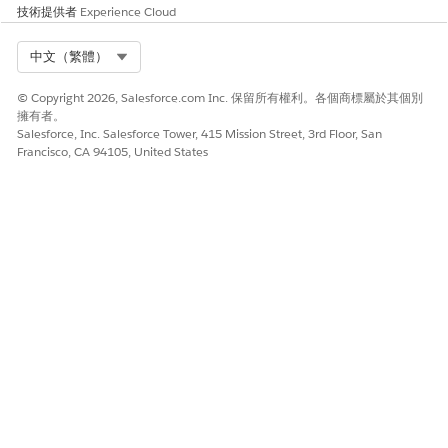
您的 Salesforce 組織會在「標準連線」表格中顯示為已連線。
技術提供者
Experience Cloud
如果您要連線其他資料,請從「標準資料搭售方案」表格中,在您
要連線的搭售方案列中選取「
安裝
」。
Select Org
中文（繁體）
如果您有資料儲存在 Marketing Cloud 或 Commerce Cloud
中,或儲存在如 Snowflake、Amazon S3 或 Google Cloud
© Copyright 2026, Salesforce.com Inc. 保留所有權利。各個商標屬於其個別
Storage 等第三方來源中,請按一下「
連接器指南
」開啟說明以
擁有者。
建立資料的連線。
Salesforce, Inc. Salesforce Tower, 415 Mission Street, 3rd Floor, San
若要完成「設定
Data 360
」檢查清單,請按一下「
移至 Data
Francisco, CA 94105, United States
Cloud
」。
返回「
志工管理
情報」設定頁面。
設定 Data 360 使用者存取權
為整合使用者提供「
志工管理」
物件和欄位的寫入存取權。
進入「
自願管理
情報」設定頁面,移至「設定
Data 360
使用者
存取權」步驟。
按一下「
設定 Data Cloud 存取權
」。
組態會自動完成。
建立資料串流
進入「
志工管理
情報」設定頁面,前往「建立資料串流」步驟。