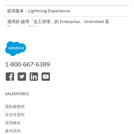
提供版本：Lightning Experience
適用於:啟用「志工管理」的 Enterprise、Unlimited 及
Developer Edition。
所需的使用者權限
若要使用「志工管理」:
「管理志工資料」權限集
1-800-667-6389
將資料連線至
Data 360
:
Data 360
結構設計師權限集
請依照下列步驟將「志工管理」資料連線至
Data 360
。
設定資料搭售方案
SALESFORCE
使用
Volunteer Management
資料搭售方案引導式設定來設定
Data 360
、建立和對應
Data 360
資產,以及針對
Volunteer
隱私權聲明
Management
提取
Data 360
資料。
安全性聲明
尋找引導式設定
使用條款
參與原則
開始之前,請先滿足下列先決條件。