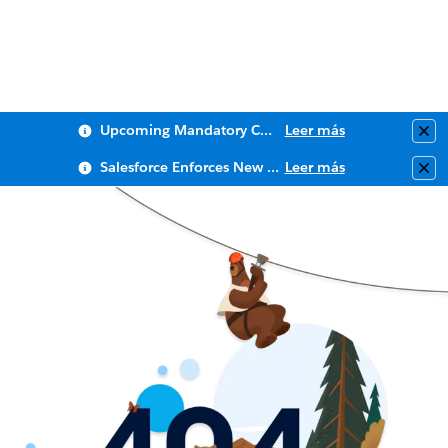
Upcoming Mandatory Changes to Public Key Infrastructure (PKI)
Leer más
Clo
Salesforce Enforces New Security Requirements in Summer 2026
Leer más
Clo