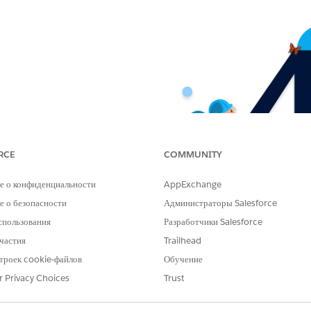
RCE
COMMUNITY
е о конфиденциальности
AppExchange
 о безопасности
Администраторы Salesforce
спользования
Разработчики Salesforce
частия
Trailhead
троек cookie-файлов
Обучение
r Privacy Choices
Trust