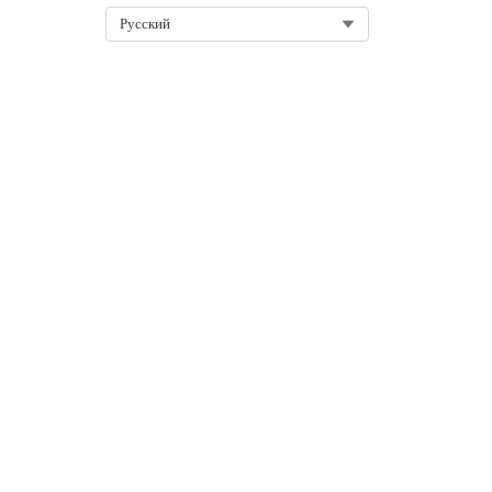
Select Org
Русский