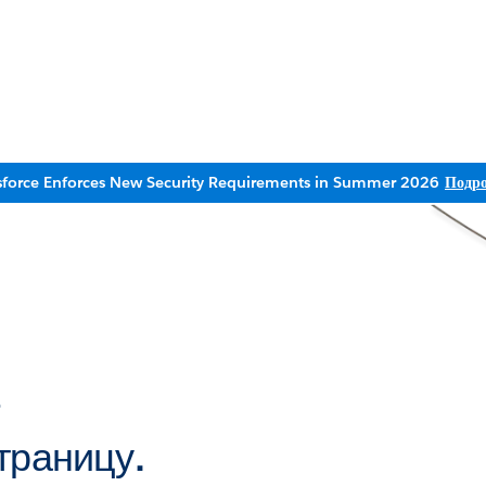
sforce Enforces New Security Requirements in Summer 2026
Подро
ь
траницу.