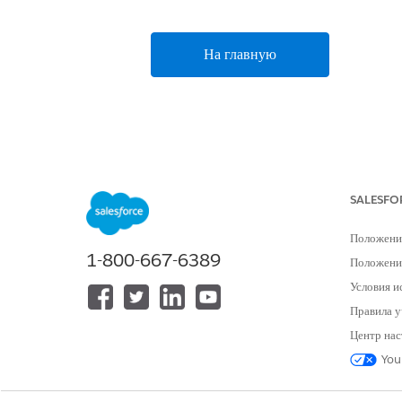
На главную
SALESFO
Положени
1-800-667-6389
Положение
Условия и
Правила у
Центр нас
You