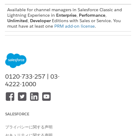
Available for channel managers in Salesforce Classic and
Lightning Experience in
Enterprise
,
Performance
,
Unlimited
,
Developer
Editions with Sales or Service. You
must have at least one
PRM add-on license
.
USER PERMISSIONS NEEDED
To view PRM dashboards:
A Salesforce admin must
have shared the latest PRM
Dashboards folder.
Every release, an automated process delivers the latest PRM
0120-733-257 | 03-
report and dashboard improvements to your org. Report and
4222-1000
dashboard folder names correspond to the Salesforce release
when they were delivered.
Select the
Dashboards
tab.
Go to the
All Folders
tab and click the
PRM Dashboards
SALESFORCE
folder.
Open the dashboards folder belonging to the most recent
プライバシーに関する声明
release.
Click the dashboard you want to view.
セキュリティに関する声明