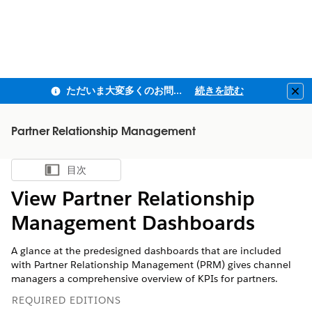
ただいま大変多くのお問い合わせをいただいており、ご連絡までにお時間を頂戴しております
続きを読む
Clo
Partner Relationship Management
目次
目次を表示
View Partner Relationship
Management Dashboards
A glance at the predesigned dashboards that are included
with Partner Relationship Management (PRM) gives channel
managers a comprehensive overview of KPIs for partners.
REQUIRED EDITIONS