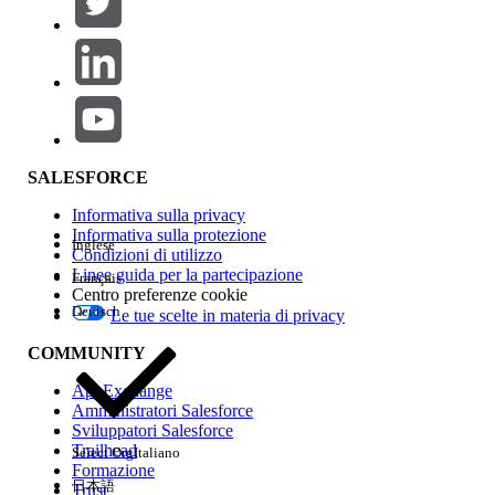
Aggiungi
Area prodotti
Impatto della funzione
SALESFORCE
Informativa sulla privacy
Informativa sulla protezione
Inglese
Condizioni di utilizzo
Linee guida per la partecipazione
Français
Centro preferenze cookie
Deutsch
Le tue scelte in materia di privacy
Edition
COMMUNITY
AppExchange
Amministratori Salesforce
Sviluppatori Salesforce
Trailhead
Select Org
Italiano
Esperienza
Formazione
日本語
Trust