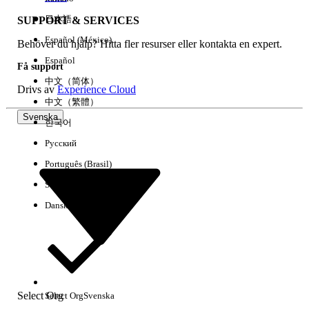
日本語
SUPPORT & SERVICES
Español (México)
Behöver du hjälp? Hitta fler resurser eller kontakta en expert.
Rensa alla
Klart
Español
Få support
中文（简体）
Drivs av
Experience Cloud
中文（繁體）
Svenska
한국어
Русский
Português (Brasil)
Suomi
Dansk
Inga resultat
Här är några söktips
Select Org
Select Org
Svenska
Kontrollera stavningen av dina nyckelord.