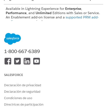
Available in Lightning Experience for
Enterprise
,
Performance
, and
Unlimited
Editions with Sales or Service.
An Enablement add-on license and a
supported PRM add-
on license
are required.
1-800-667-6389
For documentation on Partner Enablement, see
NOTE
Managing Partner Enablement Programs
.
SALESFORCE
¿RESOLVIÓ ESTE ARTÍCULO SU PROBLEMA?
Declaración de privacidad
¡Háganos saber cómo podemos mejorar!
Declaración de seguridad
Sí
No
Condiciones de uso
Directrices de participación