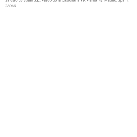
Salesforce Spain S.L., Paseo de la Castellana 79, Planta 7ª, Madrid, Spain,
28046