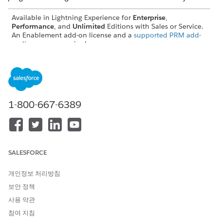
Available in Lightning Experience for
Enterprise
,
Performance
, and
Unlimited
Editions with Sales or Service.
An Enablement add-on license and a
supported PRM add-
on license
are required.
1-800-667-6389
For documentation on Partner Enablement, see
NOTE
Managing Partner Enablement Programs
.
SALESFORCE
이 기사를 통해 문제를 해결했습니까?
개인정보 처리방침
개선을 위한 의견을 보내주세요.
보안 정책
예
아니요
사용 약관
참여 지침