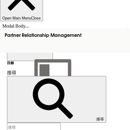
Open Main Menu
Close
Modal Body...
Partner Relationship Management
目錄
搜尋
顯示目錄
目錄
搜尋