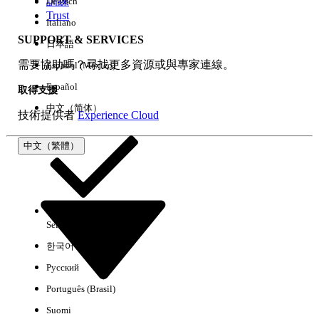
訓練
Deutsch
Trust
Italiano
SUPPORT & SERVICES
日本語
全部清除
完成
需要協助嗎？尋找更多資源或與專家連線。
Español (México)
Español
取得支援
中文（简体）
技術提供者
Experience Cloud
中文（繁體）
Select Org
中文（繁體）
한국어
Русский
沒有結果
Português (Brasil)
以下是搜尋小祕訣
Suomi