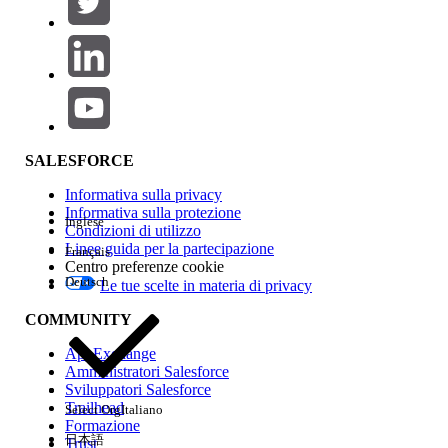
Aggiungi
Area prodotti
Impatto della funzione
SALESFORCE
Informativa sulla privacy
Informativa sulla protezione
Inglese
Condizioni di utilizzo
Linee guida per la partecipazione
Français
Centro preferenze cookie
Deutsch
Le tue scelte in materia di privacy
Edition
COMMUNITY
AppExchange
Amministratori Salesforce
Sviluppatori Salesforce
Trailhead
Select Org
Italiano
Esperienza
Formazione
日本語
Trust