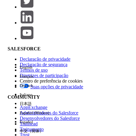
Adicionar
Área de produtos
Impacto do recurso
SALESFORCE
Declaração de privacidade
Declaração de segurança
English
Termos de uso
Diretrizes de participação
Français
Centro de preferência de cookies
Deutsch
Suas opções de privacidade
Edição
Italiano
COMMUNITY
日本語
AppExchange
Administradores do Salesforce
Español (México)
Desenvolvedores do Salesforce
Español
Trailhead
Experiência
Treinamento
中文（简体）
Trust