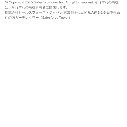
© Copyright 2026, Salesforce.com Inc. All rights reserved. それぞれの商標
Slack チャンネルが作成されます。
は、それぞれの商標所有者に帰属します。
株式会社セールスフォース・ジャパン 東京都千代田区丸の内1-1-3 日本生命
キャンペーンチャネルの操作
丸の内ガーデンタワー（Salesforce Tower）
コラボレーションを続行するには、ペインにメッセージを入力
します。メッセージの書式を設定したり、特定の同僚にメンシ
ョンしたり、リンクや添付ファイルを追加したりできます。
[Slack] ペインをキャンペーンに固定することもできます。
チャネルに含まれていないユーザーにメンションするメッセー
ジを入力する場合、[
追加] を
クリックしてそのユーザーをチャ
ネルに追加します。
Slack でチャネルを表示するには、ペインのチャネル名の横に
ある矢印アイコンをクリックし、[
Open Channel in Slack
(Slack でチャネルを開く)] をクリックします。
この記事で問題は解決されましたか?
ご意見をお待ちしております。
はい
いいえ