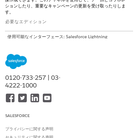
ションしたり、重要なキャンペーンの更新を受け取ったりしま
す。
必要なエディション
使用可能なインターフェース: Salesforce Lightning
Experience
使用可能なエディション: Salesforce
Starter
Edition および
Pro Suite
Edition。
必要なユーザー権限
0120-733-257 | 03-
4222-1000
Salesforce で Slack チャンネ
「すべてのデータの編集」
ルを設定する
Salesforce でキャンペーンレ
キャンペーンに対する「編
コードチャネルを作成する
集」
SALESFORCE
または
[マーケティングユーザー]
が
プライバシーに関する声明
[ユーザーの詳細] で選択され
セキュリティに関する声明