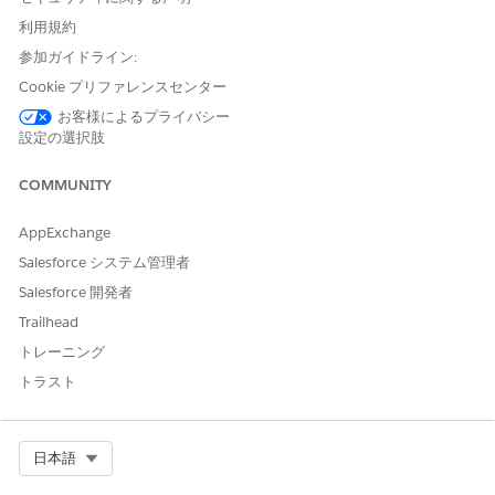
ていること
利用規約
キャンペーンがサポートされるオブジェクトとして
参加ガイドライン:
Salesforce で Slack チャネル
を設定します。
Cookie プリファレンスセンター
使用するキャンペーンレコードを開きます。
お客様によるプライバシー
[
Slack] を
クリックします。
設定の選択肢
コラボレーションする場所を選択します。
既存の Slack チャネルをキャンペーンレコードチャネルに
COMMUNITY
変換するには、[
Link an existing channel
(既存のチャネ
ルをリンク)] をクリックし、指示に従います。
AppExchange
同僚をチャネルに招待することを選択した場合、招待者は
チャネルが作成されるとすぐにチャネルに追加されます。
Salesforce システム管理者
後で Slack からメンバーをチャンネルに追加することもで
Salesforce 開発者
きます。
Trailhead
チャネルの作成時に招待者を追加できない場合、招待者に
トレーニング
チャネルへの参加方法を説明するメールが送信されます。
トラスト
招待者がチャネルを作成した Slack ワークスペースのメン
バーでない場合は、招待者を追加できません。
チャネルを作成するには、メッセージを入力して、[
今す
Select Org
日本語
ぐ送信
] をクリックします。
このアクションにより、キャンペーン名と同じタイトルの