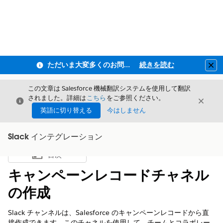
ただいま大変多くのお問い合わせをいただいており、ご連絡までにお時間を頂戴しております
続きを読む
Clo
この文章は Salesforce 機械翻訳システムを使用して翻訳
されました。詳細は
こちら
をご参照ください。
閉じる
閉じ
閉じる
英語に切り替える
今はしません
Slack インテグレーション
目次
目次を表示
キャンペーンレコードチャネル
の作成
Slack チャンネルは、Salesforce のキャンペーンレコードから直
接作成できます。このチャネルを使用して、チームとコラボレー