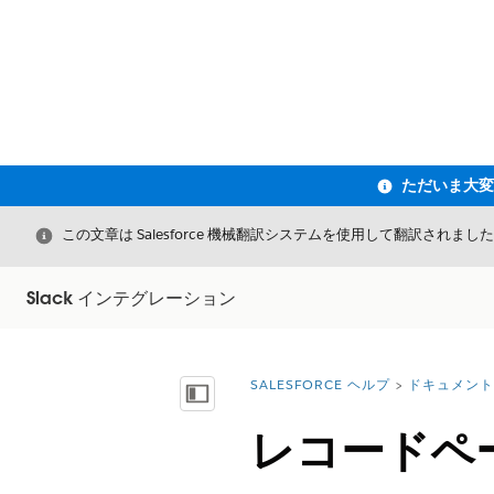
閉じる
この文章は Salesforce 機械翻訳システムを使用して翻訳されまし
Slack インテグレーション
SALESFORCE ヘルプ
ドキュメント
詳細情報:
目次を表示
レコードペー