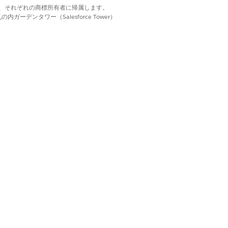
d. それぞれの商標は、それぞれの商標所有者に帰属します。
ーデンタワー（Salesforce Tower）
れます。特定のレコードページでパネ
はい
いいえ