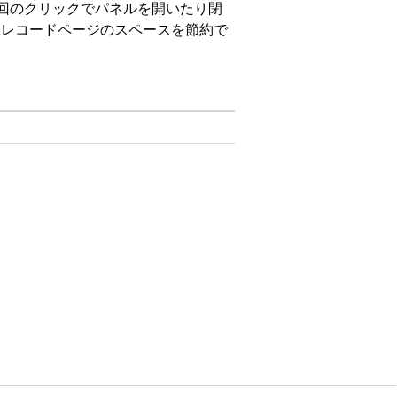
。1 回のクリックでパネルを開いたり閉
よりもレコードページのスペースを節約で
n、
Enterprise
Edition、
Unlimited
るかどうかを制御します。
り替えをクリックします。