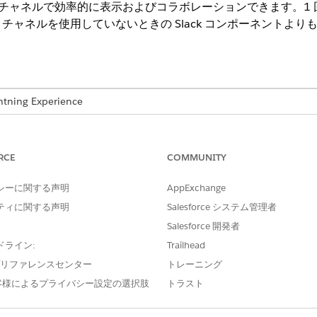
sforce チャネルで効率的に表示およびコラボレーションできます
rce チャネルを使用していないときの Slack コンポーネント
ng Experience
ls
Edition、
Starter
Edition、
Pro Suite
Edition、
Professional
Editio
on
RCE
COMMUNITY
シーに関する声明
AppExchange
Salesforce システム管理者
ティに関する声明
Salesforce システム管理者
Salesforce 開発者
化または無効化
ドライン:
Trailhead
e プリファレンスセンター
トレーニング
ack] パネルから Salesforce チャンネルにアクセスでき
客様によるプライバシー設定の選択肢
トラスト
クスで、[
Slack Channels for Records
] を検索して選択します。
ected Objects (選択したオブジェクトに Slack ボタンを表示)] の切