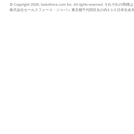
© Copyright 2026, Salesforce.com Inc. All rights reserve
株式会社セールスフォース・ジャパン 東京都千代田区丸の内1-1-3 日本生命丸の内ガ
ck パネルの非表示
パネルは設定済みオブジェクトのすべてのレコードページに表示さ
クスで、[
Slack Channels for Records
] を検索して選択します。
ロップダウンをクリックし、[
レコードページを表示
] を選択します。
クリックします。
ントを選択します。
ack button
(Slack ボタンを非表示)] を選択し、変更を保存します。
htning Web コンポーネントの管理
?