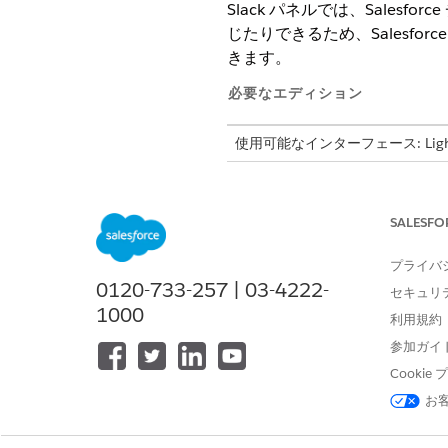
Slack パネルでは、Sale
じたりできるため、Salesfo
きます。
必要なエディション
使用可能なインターフェース: Lightni
使用可能なエディション:
Essentia
Edition、および
Developer
Editi
SALESFO
必要なユーザー権限
プライバ
Slack パネルを有効にする
0120-733-257 | 03-4222-
セキュリ
1000
利用規約
組織の Slack パネルの有効
参加ガイ
Cooki
ユーザーがレコードページの [Sl
お
[設定] の [クイック検索] ボッ
[
Show Slack Button
on Sel