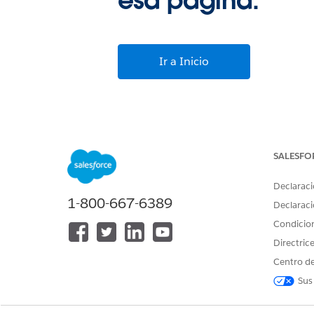
esa página.
Ir a Inicio
SALESFO
Declaraci
1-800-667-6389
Declaraci
Condicio
Directric
Centro de
Sus