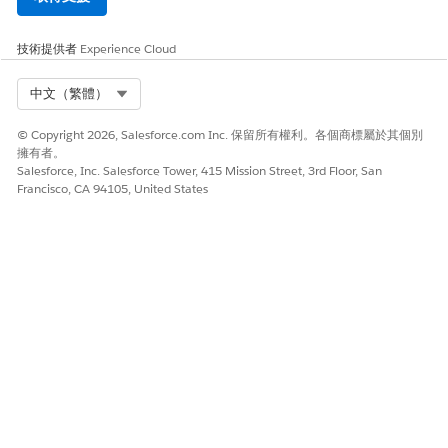
技術提供者
Experience Cloud
Select Org
中文（繁體）
© Copyright 2026, Salesforce.com Inc. 保留所有權利。各個商標屬於其個別
擁有者。
Salesforce, Inc. Salesforce Tower, 415 Mission Street, 3rd Floor, San
Francisco, CA 94105, United States