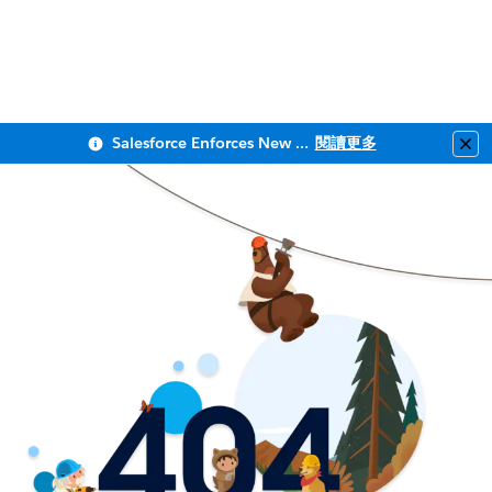
Salesforce Enforces New Security Requirements in Summer 2026
閱讀更多
Clo