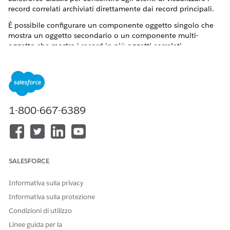
record correlati archiviati direttamente dai record principali.
È possibile configurare un componente oggetto singolo che
mostra un oggetto secondario o un componente multi-
oggetto che mostra i record in più oggetti correlati.
Attivare Lightning Out nell'organizzazione. Questa funzione è
necessaria per incorporare componenti Lightning nelle
pagine Visualforce.
Assegnare l'insieme di autorizzazioni Archivia amministratore
1-800-667-6389
agli utenti appropriati.
Autorizzazioni utente richieste
AUTORIZZAZIONI UTENTE
OPERAZIONE
NECESSARIE
SALESFORCE
Creazione e modifica di
Personalizza applicazione
pagine Visualforce
Informativa sulla privacy
Informativa sulla protezione
Modifica dei layout di
Personalizza applicazione
pagina
Condizioni di utilizzo
Linee guida per la
Creare una pagina Visualforce per il componente Archivia.