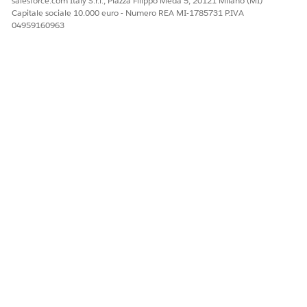
salesforce.com Italy S.r.l., Piazza Filippo Meda 5, 20121 Milano (MI)
      <div id="archiveWidget" style="min-height:40
Capitale sociale 10.000 euro - Numero REA MI-1785731 P.IVA
      <script>

04959160963
      $Lightning.use(

      "runtime_platform_trustedservicesarchive:arc
      function() {

      $Lightning.createComponent(

      "runtime_platform_trustedservicesarchive:sin
      {

      recordId: "{!Account.Id}",

      objectApiName: "Account",

      archivedEntityName: "Case"

      },

      "archiveWidget"

      );

      }

      );

      </script>

      </apex:page>
Opzione B: Componente multi-oggetto (elenco)