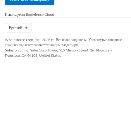
      <script>

      $Lightning.use(

Используется
Experience Cloud
      "runtime_platform_trustedservicesarchive:arc
      function() {

      $Lightning.createComponent(

Select Org
Русский
      "runtime_platform_trustedservicesarchive:sin
© salesforce.com, inc., 2026 гг. Все права защищены. Упомянутые товарные
      {

знаки принадлежат соответствующим владельцам.
      recordId: "{!Account.Id}",

Salesforce, Inc. Salesforce Tower, 415 Mission Street, 3rd Floor, San
      objectApiName: "Account",

Francisco, CA 94105, United States
      archivedEntityName: "Case"

      },

      "archiveWidget"

      );

      }

      );

      </script>

      </apex:page>
Вариант Б: Компонент мультиобъекта (список)
Используйте этот фрагмент для отображения архивных записей
для не более 10 объектов. Обновите массив