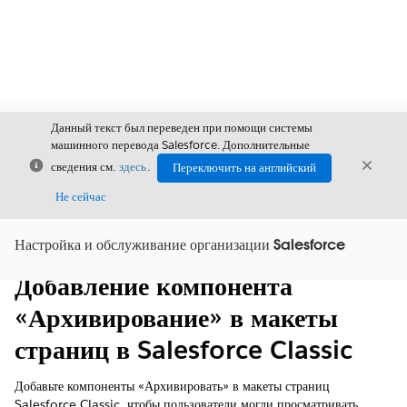
Данный текст был переведен при помощи системы
машинного перевода Salesforce. Дополнительные
Закрыть
Закры
сведения см.
здесь
.
Переключить на английский
Закрыт
Не сейчас
Настройка и обслуживание организации Salesforce
Содержание
Показать содержание
Добавление компонента
«Архивирование» в макеты
страниц в Salesforce Classic
Добавьте компоненты «Архивировать» в макеты страниц
Salesforce Classic, чтобы пользователи могли просматривать