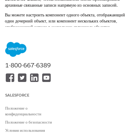
архивные связанные записи напрямую из основных записей.
Вы можете настроить компонент одного объекта, отображающий
один дочерний объект, или компонент нескольких объектов,
отображающий записи в нескольких связанных объектах.
Включите Lightning Out в своей организации. Данная функция
обязательна для встраивания компонентов Lightning на страницы
Visualforce.
Назначьте набор полномочий «Администратор архивирования»
1-800-667-6389
соответствующим пользователям.
Обязательные полномочия пользователей
ТРЕБУЕМЫЕ
ЗАДАЧА
ПОЛНОМОЧИЯ
SALESFORCE
ПОЛЬЗОВАТЕЛЯ
Создание и редактирование
Настройка приложения
Положение о
страниц Visualforce
конфиденциальности
Положение о безопасности
Редактирование макетов
Настройка приложения
страниц
Условия использования