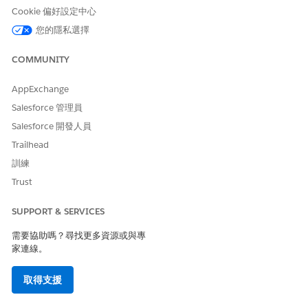
Experience
」。
Cookie 偏好設定中心
在「Visualforce 標記」索引標籤中,以您使用個案的程式碼片段
取代現有程式碼。
您的隱私選擇
選項 A:單一物件元件
COMMUNITY
使用此程式碼片段可顯示一個物件的已歸檔記錄。將「
帳戶」
取代為主要物件,將「
個案」
取代為要顯示的已歸檔實體。
AppExchange
Salesforce 管理員
<apex:page standardController="Account" showHeader
      <apex:includeLightning/>

Salesforce 開發人員
      <div id="archiveWidget" style="min-height:40
Trailhead
      <script>

訓練
      $Lightning.use(

Trust
      "runtime_platform_trustedservicesarchive:arc
      function() {

SUPPORT & SERVICES
      $Lightning.createComponent(

      "runtime_platform_trustedservicesarchive:sin
需要協助嗎？尋找更多資源或與專
      {

家連線。
      recordId: "{!Account.Id}",

      objectApiName: "Account",

取得支援
      archivedEntityName: "Case"

      },
