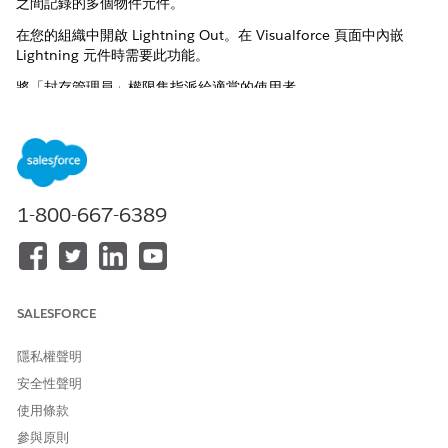
之間記錄的多個物件元件。
在您的組織中開啟 Lightning Out。在 Visualforce 頁面中內嵌
Lightning 元件時需要此功能。
將「封存管理員」權限集指派給適當的使用者。
需要使用者權限。
工作
所需的使用者權限
建立和編輯 Visualforce 頁面
自訂應用程式
1-800-667-6389
編輯版面配置
自訂應用程式
為「封存」元件建立 Visualforce 頁面。
將元件新增至版面配置之前,請先建立作為 Lightning 元件容器
的 Visualforce 頁面。
SALESFORCE
進入「設定」，在「快速尋找」方塊中輸入
Visualforce 頁
隱私權聲明
面
，然後選取「
Visualforce 頁面
」。
安全性聲明
按一下「
新增
」。
輸入標籤和名稱 (例如,
)。
Account_Archive_Single
使用條款
選取「
適用於 Salesforce 行動應用程式和 Lightning
參與原則