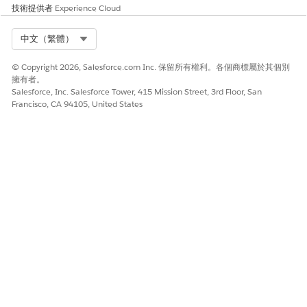
      "archiveWidget"

技術提供者
Experience Cloud
      );

      }

Select Org
中文（繁體）
      );

      </script>

© Copyright 2026, Salesforce.com Inc. 保留所有權利。各個商標屬於其個別
      </apex:page>
擁有者。
Salesforce, Inc. Salesforce Tower, 415 Mission Street, 3rd Floor, San
Francisco, CA 94105, United States
選項 B:多物件 (清單) 元件
使用此程式碼片段可顯示最多 10 個物件的已歸檔記錄。使用物
件 API 名稱更新
archivedEntitiesNames
陣列。
<apex:page standardController="Account" showHeader
      <apex:includeLightning/>

      <div id="archiveListWidget" style="min-heigh
      <script>

      $Lightning.use(

      "runtime_platform_trustedservicesarchive:arc
      function() {

      $Lightning.createComponent(

      "runtime_platform_trustedservicesarchive:lis
      {
