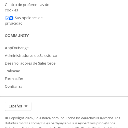
History
Centro de preferencias de
Relation
cookies
Share
Sus opciones de
Para mantener un rendimiento óptimo y asegurarse de que
privacidad
solo se devuelven datos archivados relevantes, Archivar
excluye estos objetos de las búsquedas.
COMMUNITY
AppExchange
Administradores de Salesforce
Desarrolladores de Salesforce
Los archivos y archivos adjuntos no se pueden
NOTA
Trailhead
recuperar a través de Archive Apex.
Para acceder a archivos archivados, utilice el componente
Formación
Archivar o Búsqueda de archivo.
Confianza
Select Org
Español
© Copyright 2026, Salesforce.com Inc. Todos los derechos reservados. Las
NOTA
distintas marcas comerciales pertenecen a sus respectivos propietarios.
Archive Apex aplica estos límites de solicitud.