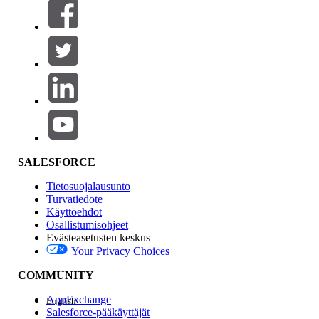
Suodattimet (0)
VALITSE SUODATTIMET
Lisää
Tuotealue
Ominaisuuden vaikutus
SALESFORCE
Tietosuojalausunto
Turvatiedote
Käyttöehdot
Osallistumisohjeet
Evästeasetusten keskus
Your Privacy Choices
Edition
COMMUNITY
AppExchange
English
Salesforce-pääkäyttäjät