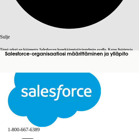
Haku
Sulje
Tämä teksti on käännetty Salesforcen konekäännösjärjestelmän avulla. Katso lisätietoja
Salesforce-organisaatiosi määrittäminen ja ylläpito
Vaihda englantiin
Ei nyt
täältä
.
Sulje
Sulje
1-800-667-6389