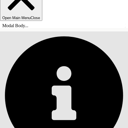
Open Main Menu
Close
Modal Body...
SISÄLLYSLUETTELO
Haku
Näytä sisällysluettelo
Sisällysluettelo