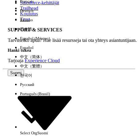
Français
Salesforce-kehittäjät
Trailhead
Deutsch
Kokemus
Koulutus
Trust
Italiano
日本語
SUPPORT & SERVICES
Español (México)
Tarvitsetko apua? Hae lisää resursseja tai ota yhteys asiantuntijaan.
Tyhjennä kaikki
Valmis
Español
Hanki tukea
中文（简体）
Tarjoaja
Experience Cloud
中文（繁體）
Suomi
한국어
Русский
Português (Brasil)
Select Org
Suomi
Ei tuloksia