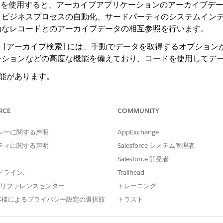
クエリを使用すると、アーカイブアプリケーションのアーカイブデ
、ビジネスプロセスの自動化、サードパーティのシステムイン
効なレコードとのアーカイブデータの相互参照を行います。
と [アーカイブ検索] には、手動でデータを取得するオプション
ーションなどの高度な機能を備えており、コードを使用してデ
機能があります。
イブ済みレコードを検索します。
部分一致を使用します。
RCE
COMMUNITY
件のレコードのバッチで大きなデータセットを返します。
て結果を絞り込みます。
シーに関する声明
AppExchange
除された場合でも、アーカイブ済みレコードを照会します。
ティに関する声明
Salesforce システム管理者
force オブジェクトは除外され、Apex で検索できません。
Salesforce 開発者
ドライン:
Trailhead
e プリファレンスセンター
トレーニング
客様によるプライバシー設定の選択肢
トラスト
し、関連するアーカイブデータのみが返されるように、アーカ