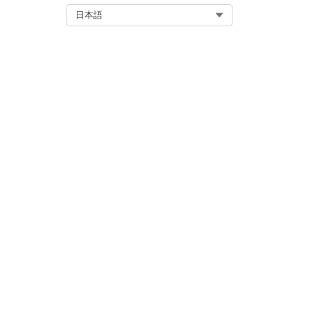
から除外されます。
Select Org
日本語
Archive Ape
メモ
アーカイブ済みファ
メモ
Archive Apex
間隔
毎分
時間あたり
1 日あたり
この制限を超えると、H
Apex データのアーカイブク