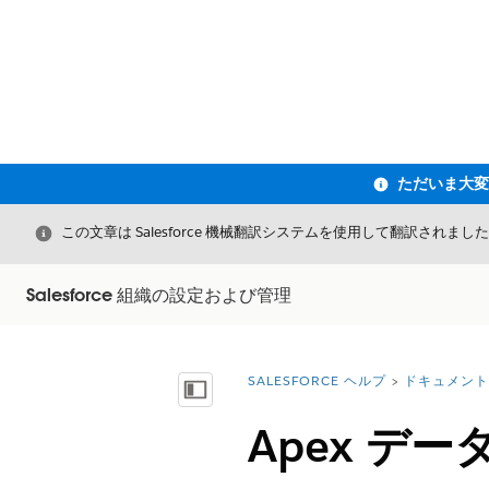
閉じる
この文章は Salesforce 機械翻訳システムを使用して翻訳されまし
Salesforce 組織の設定および管理
SALESFORCE ヘルプ
ドキュメント
詳細情報:
目次を表示
Apex デ