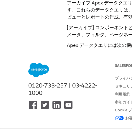
アーカイブ Apex データ
す。これらのデータクエリは
ビューとレポートの作成、有
[アーカイブ] コンポーネント
メータ、フィルタ、ページネ
Apex データクエリには次の
指定した条件を使用してアーカ
アスタリスク (*) を使用して
SALESFO
ページあたり最大 1,000 
最大 6 個の検索条件を適用し
プライバ
オブジェクトが本番組織から削
0120-733-257 | 03-4222-
セキュリ
これらのシステム関連の Sales
1000
利用規約
Feed
参加ガイ
History
Cooki
Relation
お
Share
最適なパフォーマンスを維持