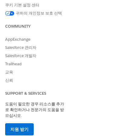
this.redirectHeader = '/example/test';

쿠키 기본 설정 센터
귀하의 개인정보 보호 선택
}

COMMUNITY
public HTTPResponse respond(HTTPRequest req) {

HTTPResponse res = new HTTPResponse();

AppExchange
res.setBody(this.fakeResponseJson);

res.setStatusCode(this.statusCode);

Salesforce 관리자
res.setHeader('Location',  this.redirectHeader);

Salesforce 개발자
return res;

Trailhead
}

교육
}
신뢰
SearchSdkTest.cls
SUPPORT & SERVICES
이 코드는
클래스를 사용하여 모의
MockHttpResponseGenerator
도움이 필요한 경우 리소스를 추가
HTTP를 설정하여
의 전역 검색
SF_Archive.ArchiverAccessor
로 확인하거나 전문가의 도움을 받
기능을 테스트합니다. 이 테스트는 검색 작업이 예상 JSON 데이터
으십시오.
및 상태 코드를 반환하는지 확인합니다.
지원 받기
@isTest
