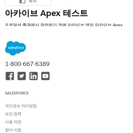
목차
목차 표시
아카이브 Apex 테스트
프로덕션 환경에서 작업하기 전에 아카이브 앱의 아카이브 Apex
Apex 클래스 래퍼에서 테스트를 실행합니다.
MockHttpResponseGenerator.cls
이 코드는 콜아웃을 위한 모의 코드를 나타냅니다.
MockHttpRespo
클래스는
Apex 인터페이스를
nseGenerator
HttpCalloutMock
1-800-667-6389
구현합니다.
@isTest

global class MockHttpResponseGenerator implements Htt
public String fakeResponseJson;

SALESFORCE
public integer statusCode;

String redirectHeader;

개인정보 처리방침
보안 정책
public MockHttpResponseGenerator(String fakeResponseJ
사용 약관
this.statusCode = statusCode;

this.fakeResponseJson = fakeResponseJson;

참여 지침