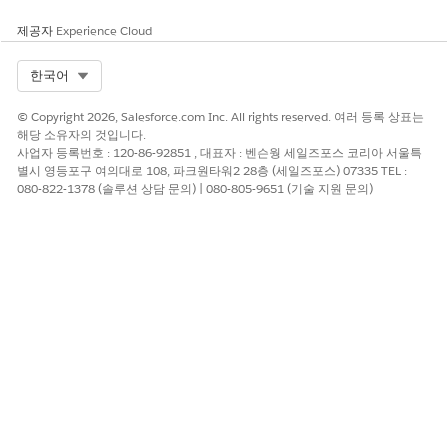
public with sharing class searchSdkTest {

제공자
Experience Cloud
@isTest

private static void searchSdk() {

Select Org
한국어
// Define a JSON string to be used as the mock respon
String jsonBody = '{"records": [{"CaseNumber":"019167
© Copyright 2026, Salesforce.com Inc. All rights reserved. 여러 등록 상표는
해당 소유자의 것입니다.
사업자 등록번호 : 120-86-92851 , 대표자 : 벤슨웡 세일즈포스 코리아 서울특
// Set up the mock HTTP response using the predefined
별시 영등포구 여의대로 108, 파크원타워2 28층 (세일즈포스) 07335 TEL :
SF_Archive.ArchiverAccessor.setMock((HttpCalloutMock)
080-822-1378 (솔루션 상담 문의) | 080-805-9651 (기술 지원 문의)
// Insert a test archive configuration

insert createTestArchiveConfiguration();

// Create a list to hold search filters

list<SF_Archive.SearchFilter> request1 = new list<SF_
// Create a new search filter with the name 'test' an
SF_Archive.SearchFilter filter1 = new SF_Archive.Sear
request1.add(filter1);

// Start the test context

Test.startTest();
