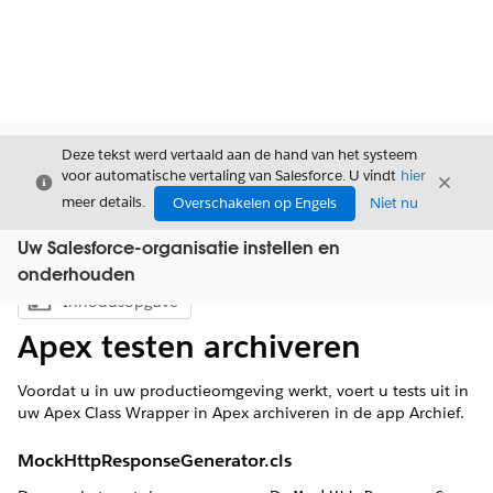
Deze tekst werd vertaald aan de hand van het systeem
voor automatische vertaling van Salesforce. U vindt
hier
Sluiten
Sluite
Sluiten
meer details.
Overschakelen op Engels
Niet nu
Uw Salesforce-organisatie instellen en
onderhouden
Inhoudsopgave
Inhoudsopgave weergeven
Apex testen archiveren
Voordat u in uw productieomgeving werkt, voert u tests uit in
uw Apex Class Wrapper in Apex archiveren in de app Archief.
MockHttpResponseGenerator.cls