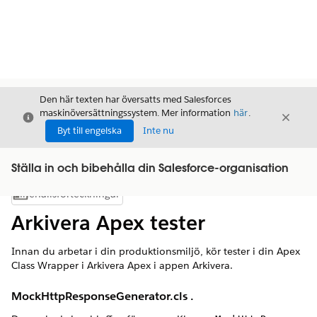
Den här texten har översatts med Salesforces
maskinöversättningssystem. Mer information
här
.
Stäng
Stäng
Stäng
Byt till engelska
Inte nu
Ställa in och bibehålla din Salesforce-organisation
Innehållsförteckningar
Visa innehållsförteckning
Arkivera Apex tester
Innan du arbetar i din produktionsmiljö, kör tester i din Apex
Class Wrapper i Arkivera Apex i appen Arkivera.
MockHttpResponseGenerator.cls .