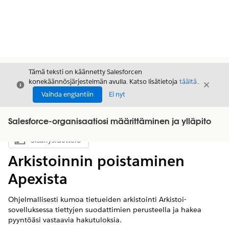
Tämä teksti on käännetty Salesforcen
konekäännösjärjestelmän avulla. Katso lisätietoja
täältä
.
Sulje
Sulje
Sulje
Vaihda englantiin
Ei nyt
Salesforce-organisaatiosi määrittäminen ja ylläpito
Sisällysluettelo
Näytä sisällysluettelo
Arkistoinnin poistaminen
Apexista
Ohjelmallisesti kumoa tietueiden arkistointi Arkistoi-
sovelluksessa tiettyjen suodattimien perusteella ja hakea
pyyntöäsi vastaavia hakutuloksia.