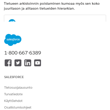
Tietueen arkistoinnin poistaminen kumoaa myös sen koko
juuritason ja alitason tietueiden hierarkian.
Arkistoinnin kumoamista ei käsitellä, jos
HUOMAUTUS
hakutulokset sisältävät yli 1 000 tietuetta.
1-800-667-6389
HUOMAUTUS
SALESFORCE
Arkistoimattomien pyyntöjen enimmäismäärä Apexin
kautta on 50 per tunti per organisaatio.
Tietosuojalausunto
Jos ylität tämän rajoituksen, saat HTTP-tilakoodin 429.
Turvatiedote
Käyttöehdot
Osallistumisohjeet